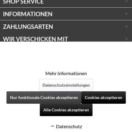
SHOP SERVICE
INFORMATIONEN
ZAHLUNGSARTEN
WIR VERSCHICKEN MIT
Wir respektieren Ihre Privatsphäre
Aktiv
Funktionale
* Alle Preise inkl. gesetzl. Mehrwertsteuer zzgl.
Versandkosten
Diese Website verwendet Cookies, um Ihnen die
© Weinwünsche 2020
bestmögliche Funktionalität bieten zu können.
Aktiv
Marketing
Mehr Informationen
Datenschutzeinstellungen
Aktiv
Tracking
Folgen Sie uns auf Social Media
Nur funktionale Cookies akzeptieren
Cookies akzeptieren
Aktiv
Personalisierung
Alle Cookies akzeptieren
Datenschutz