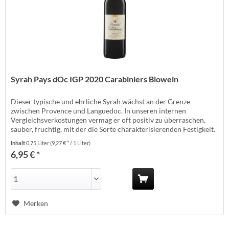
Syrah Pays dOc IGP 2020 Carabiniers Biowein
Dieser typische und ehrliche Syrah wächst an der Grenze
zwischen Provence und Languedoc. In unseren internen
Vergleichsverkostungen vermag er oft positiv zu überraschen,
sauber, fruchtig, mit der die Sorte charakterisierenden Festigkeit.
Ein echter Preis-Qualitäts-Tipp. Erzeuger: Carabiniers -
Inhalt
0.75 Liter
(9,27 € * / 1 Liter)
Roquemaure Anbauland: Frankreich Anbaugebiet: Oc
6,95 € *
Anbauverband: Demeter/Sudvinbio...
Merken