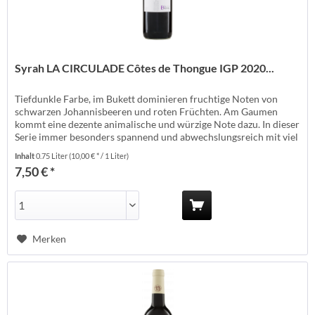
Syrah LA CIRCULADE Côtes de Thongue IGP 2020...
Tiefdunkle Farbe, im Bukett dominieren fruchtige Noten von
schwarzen Johannisbeeren und roten Früchten. Am Gaumen
kommt eine dezente animalische und würzige Note dazu. In dieser
Serie immer besonders spannend und abwechslungsreich mit viel
Körper. Erzeuger: Bassac - Puissalicon Anbauland: Frankreich
Inhalt
0.75 Liter
(10,00 € * / 1 Liter)
Anbaugebiet: Côtes de Thongue Anbauverband: Sudvinbio
7,50 € *
Rebsorte: Syrah...
Merken