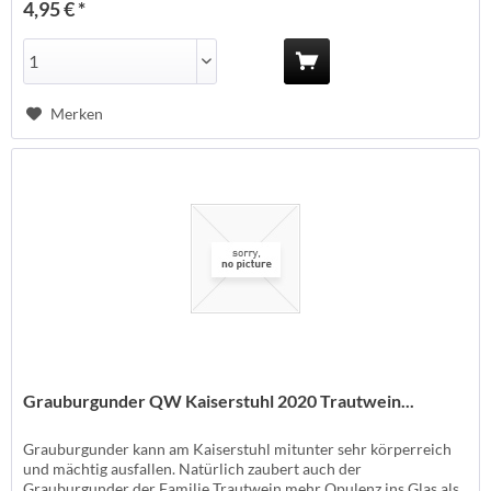
4,95 € *
Bruschetta Vegan: JA...
Merken
Grauburgunder QW Kaiserstuhl 2020 Trautwein...
Grauburgunder kann am Kaiserstuhl mitunter sehr körperreich
und mächtig ausfallen. Natürlich zaubert auch der
Grauburgunder der Familie Trautwein mehr Opulenz ins Glas als