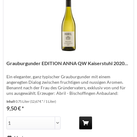
Grauburgunder EDITION ANNA QW Kaiserstuhl 2020...
Ein eleganter, ganz typischer Grauburgunder mit einem
angeregten Dialog zwischen fruchtigen und nussigen Aromen.
Benannt nach der Frau des Gründervaters, exklusiv von und für
uns ausgewählt. Erzeuger: Abril - Bischoffingen Anbauland:
Deutschland Anbaugebiet: Baden/Kaiserstuhl Anbauverband:
Inhalt
0.75 Liter
(12,67 € * / 1 Liter)
Ecovin Rebsorte: Grauburgunder Jahrgang: 2020 Temperatur:
9,50 € *
10-12° Lagerzeit: jetzt +...