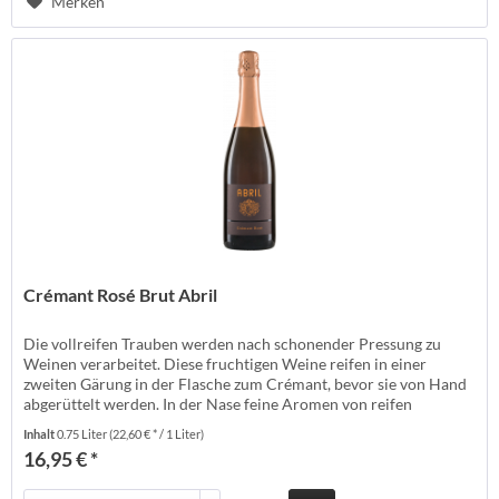
Merken
Crémant Rosé Brut Abril
Die vollreifen Trauben werden nach schonender Pressung zu
Weinen verarbeitet. Diese fruchtigen Weine reifen in einer
zweiten Gärung in der Flasche zum Crémant, bevor sie von Hand
abgerüttelt werden. In der Nase feine Aromen von reifen
Erdbeeren. Am Gaumen feinste Perlage, ganz zarte Aromen,
Inhalt
0.75 Liter
(22,60 € * / 1 Liter)
feingliedriges Spiel. Sehr präsent mit einem Hauch Cassis und
16,95 € *
rotem Deliciousapfel....