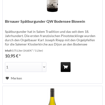
Birnauer Spätburgunder QW Bodensee Biowein
Spätburgunder hat in Salem Tradition und das seit dem 18.
Jahrhundert. Die ersten französischen Pinotstecklinge wurden
durch den Orgelbauer Karl Joseph Riepp mit den Orgelpfeifen
für die Salemer Klosterkirche aus Dijon an den Bodensee
gebracht. Heute präsentieren sich die Spätburgunderweine mit
Inhalt
0.75 Liter
(14,60 € * / 1 Liter)
einem kräftigen Kirschrot. Fruchtig nach roten Beeren und
10,95 € *
Kirschen duftend...
Merken