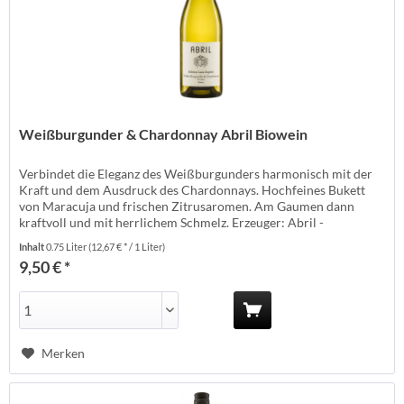
Weißburgunder & Chardonnay Abril Biowein
Verbindet die Eleganz des Weißburgunders harmonisch mit der
Kraft und dem Ausdruck des Chardonnays. Hochfeines Bukett
von Maracuja und frischen Zitrusaromen. Am Gaumen dann
kraftvoll und mit herrlichem Schmelz. Erzeuger: Abril -
Bischoffingen Anbauland: Deutschland Anbaugebiet:
Inhalt
0.75 Liter
(12,67 € * / 1 Liter)
Baden/Kaiserstuhl Anbauverband: Ecovin Rebsorte:
9,50 € *
Weißburgunder, Chardonnay Jahrgang: Temperatur:...
Merken