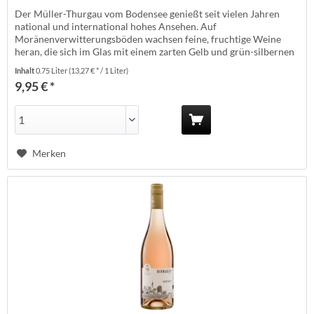
Der Müller-Thurgau vom Bodensee genießt seit vielen Jahren
national und international hohes Ansehen. Auf
Moränenverwitterungsböden wachsen feine, fruchtige Weine
heran, die sich im Glas mit einem zarten Gelb und grün-silbernen
Reflexen präsentieren. In der Nase Fruchtaromen von
Inhalt
0.75 Liter
(13,27 € * / 1 Liter)
heimischen, frischen Äpfeln und etwas Zitrus und leichte,
9,95 € *
angenehm frische Kräuternuancen. Am...
Merken