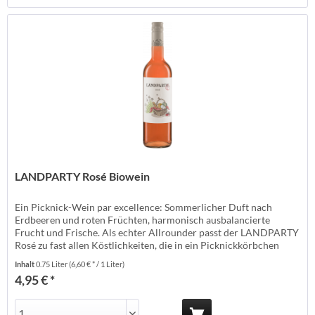
LANDPARTY Rosé Biowein
Ein Picknick-Wein par excellence: Sommerlicher Duft nach
Erdbeeren und roten Früchten, harmonisch ausbalancierte
Frucht und Frische. Als echter Allrounder passt der LANDPARTY
Rosé zu fast allen Köstlichkeiten, die in ein Picknickkörbchen
gehören. Erzeuger: Weinhaus Kissel - Saulheim Anbauland:
Inhalt
0.75 Liter
(6,60 € * / 1 Liter)
Deutschland Anbaugebiet: Rhein Anbauverband: Rebsorte:
4,95 € *
Cuvée Jahrgang: Temperatur:...