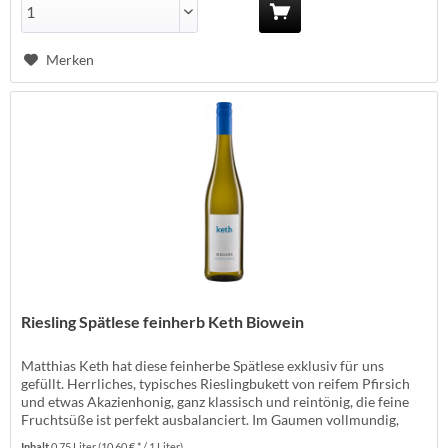
Merken
Riesling Spätlese feinherb Keth Biowein
Matthias Keth hat diese feinherbe Spätlese exklusiv für uns
gefüllt. Herrliches, typisches Rieslingbukett von reifem Pfirsich
und etwas Akazienhonig, ganz klassisch und reintönig, die feine
Fruchtsüße ist perfekt ausbalanciert. Im Gaumen vollmundig,
saftig und harmonisch. Ein wunderbarer Riesling. Erzeuger: Keth
Inhalt
0.75 Liter
(10,60 € * / 1 Liter)