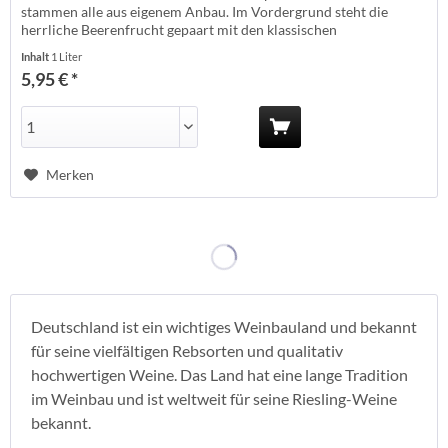
stammen alle aus eigenem Anbau. Im Vordergrund steht die
herrliche Beerenfrucht gepaart mit den klassischen
Weihnachtsgewürzen. Sofort trinkfertig, aber Vorsicht: Er ist so
Inhalt
1 Liter
eingängig, dass es schnell rote Wangen gibt! Erzeuger: Keth -
5,95 € *
Offstein Anbauland:...
Merken
Deutschland ist ein wichtiges Weinbauland und bekannt
für seine vielfältigen Rebsorten und qualitativ
hochwertigen Weine. Das Land hat eine lange Tradition
im Weinbau und ist weltweit für seine Riesling-Weine
bekannt.