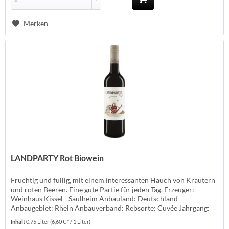
Merken
LANDPARTY Rot Biowein
Fruchtig und füllig, mit einem interessanten Hauch von Kräutern
und roten Beeren. Eine gute Partie für jeden Tag. Erzeuger:
Weinhaus Kissel - Saulheim Anbauland: Deutschland
Anbaugebiet: Rhein Anbauverband: Rebsorte: Cuvée Jahrgang:
Temperatur: 16° Lagerzeit: jetzt + 1 Jahr Weinart: Rotwein
Inhalt
0.75 Liter
(6,60 € * / 1 Liter)
Weinstil: mild Geschmack: halbtrocken Passt zu: Vesper, Salami,