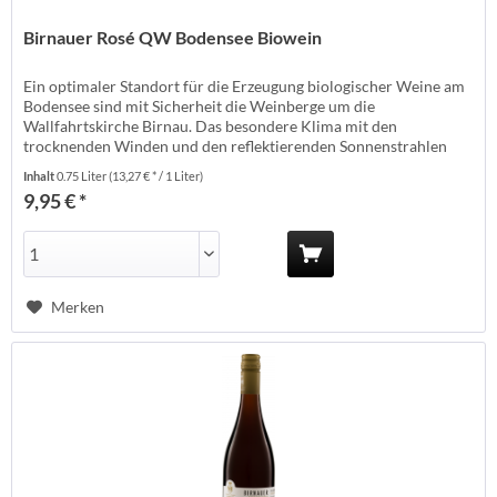
Birnauer Rosé QW Bodensee Biowein
Ein optimaler Standort für die Erzeugung biologischer Weine am
Bodensee sind mit Sicherheit die Weinberge um die
Wallfahrtskirche Birnau. Das besondere Klima mit den
trocknenden Winden und den reflektierenden Sonnenstrahlen
des Bodensees lässt die Trauben gesund ausreifen und
Inhalt
0.75 Liter
(13,27 € * / 1 Liter)
Aromenvielfalt entwickeln. Der Birnauer Rosé von der Rebsorte
9,95 € *
Spätburgunder strahlt in einem...
Merken