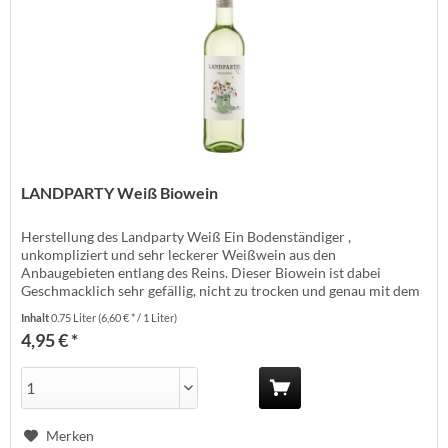
LANDPARTY Weiß Biowein
Herstellung des Landparty Weiß Ein Bodenständiger ,
unkompliziert und sehr leckerer Weißwein aus den
Anbaugebieten entlang des Reins. Dieser Biowein ist dabei
Geschmacklich sehr gefällig, nicht zu trocken und genau mit dem
richtigen Tick Restsüße. Die Winzer legen d sehr viel Wert darauf
Inhalt
0.75 Liter
(6,60 € * / 1 Liter)
einen bodenständigen und ehrlichen Landwein herzustellen.
4,95 € *
Gerade für Weineinsteiger ist...
Merken