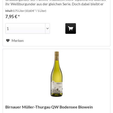
ihr Weißburgunder aus der gleichen Serie. Doch dabei bleibt er
erfreulich frisch und ausgewogen. Kräutrig-würzig in der Nase,
Inhalt
0.75 Liter
(10,60 € * / 1 Liter)
viel Walnuss, reifer roter Apfel und Quitte. Ein typischer
7,95 € *
Grauburgunder eben....
Merken
Birnauer Müller-Thurgau QW Bodensee Biowein