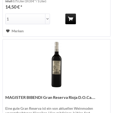
Inhalt
0.75 Liter
(19,33 € * / 1 Liter)
Spanien Anbaugebiet: Rioja Anbauverband: Rebsorte:
14,50 € *
Tempranillo...
Merken
MAGISTER BIBENDI Gran Reserva Rioja D.O.Ca....
Eine gute Gran Reserva ist ein von aktuellen Weinmoden
unangefochtener Klassiker. Hier mit feiner, kühler, fast