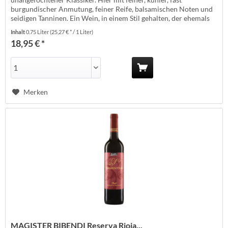
burgundischer Anmutung, feiner Reife, balsamischen Noten und
seidigen Tanninen. Ein Wein, in einem Stil gehalten, der ehemals
den guten Ruf der Riojaregion begründet hat. Erzeuger:
Inhalt
0.75 Liter
(25,27 € * / 1 Liter)
Navarrsotillo - Andosilla Anbauland: Spanien Anbaugebiet: Rioja
18,95 € *
Anbauverband:...
Merken
MAGISTER BIBENDI Reserva Rioja...