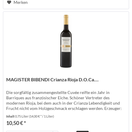
Merken
MAGISTER BIBENDI Crianza Rioja D.O.Ca....
Die sorgfältig zusammengestellte Cuvée reifte ein Jahr in
Barriques aus französischer Eiche. Schöner Vertreter des
modernen Rioja, bei dem auch in der Crianza Lebendigkeit und
Frucht nicht vom Holzgeschmack erschlagen werden. Erzeuger:
Navarrsotillo - Andosilla Anbauland: Spanien Anbaugebiet: Rioja
Inhalt
0.75 Liter
(14,00 € * / 1 Liter)
Anbauverband: Rebsorte: Tempranillo Jahrgang: Temperatur: 16-
10,50 € *
18° Lagerzeit:...