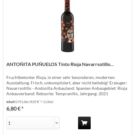
ANTOÑITA PUÑUELOS Tinto Rioja Navarrsotillo...
Fruchtbetonter Rioja, in einer sehr besonderen, modernen
Ausstattung. Frisch, unkompliziert, aber nicht beliebig! Erzeuger:
Navarrsotillo - Andosilla Anbauland: Spanien Anbaugebiet: Rioja
Anbauverband: Rebsorte: Tempranillo, Jahrgang: 2021
Temperatur: 18° Lagerzeit: jetzt + 1-2 Jahre Weinart: Rotwein
Inhalt
0.75 Liter
(9,07 € * / 1 Liter)
Weinstil: ausgewogen Geschmack: trocken Passt zu: Tapas,
6,80 € *
Eintöpfen, einfach...