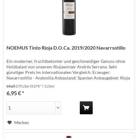
NOEMUS Tinto Rioja D.O.Ca. 2019/2020 Navarrsotillo
Ein moderner, fruchtbetonter und geschmeidiger Genuss ohne
Holzbalast von unserem Riojawinzer Andrés Serrano. Sehr
günstiger Preis im internationalen Vergleich. Erzeuger:
Navarrsotillo - Andosilla Anbauland: Spanien Anbaugebiet: Rioja
Anbauverband: Rebsorte: Tempranillo Jahrgang: 2019
Inhalt
0.75 Liter
(9,27 € * / 1 Liter)
Temperatur: 18° Lagerzeit: jetzt + 1-2 Jahre Weinart: Rotwein
6,95 € *
Weinstil: ausgewogen...
Merken