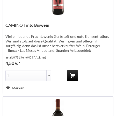
CAMINO Tinto Biowein
Viel einladende Frucht, wenig Gerbstoff und gute Konzentration.
Wir sind stolz auf diese Qualität! Wir hegen und pflegen ihn
sorgfältig, denn das ist unser bestverkaufter Wein. Erzeuger:
Irjimpa - Las Mesas Anbauland: Spanien Anbaugebiet:
Zentralspanien Anbauverband: Rebsorte: Tempranillo Jahrgang:
Inhalt
0.75 Liter
(6,00 € * / 1 Liter)
immer der aktuellste Jahrgang Temperatur: 15-18° Lagerzeit:
4,50 € *
jetzt + 1-2 Jahre...
Merken