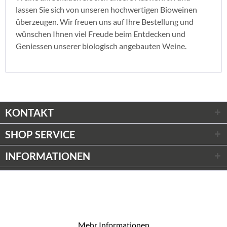
lassen Sie sich von unseren hochwertigen Bioweinen
überzeugen. Wir freuen uns auf Ihre Bestellung und
wünschen Ihnen viel Freude beim Entdecken und
Geniessen unserer biologisch angebauten Weine.
KONTAKT
SHOP SERVICE
INFORMATIONEN
ZAHLUNGSARTEN
Wir respektieren Ihre Privatsphäre
Aktiv
Funktionale
WIR VERSCHICKEN MIT
Diese Website verwendet Cookies, um Ihnen die
bestmögliche Funktionalität bieten zu können.
Aktiv
Marketing
Mehr Informationen
* Alle Preise inkl. gesetzl. Mehrwertsteuer zzgl.
Versandkosten