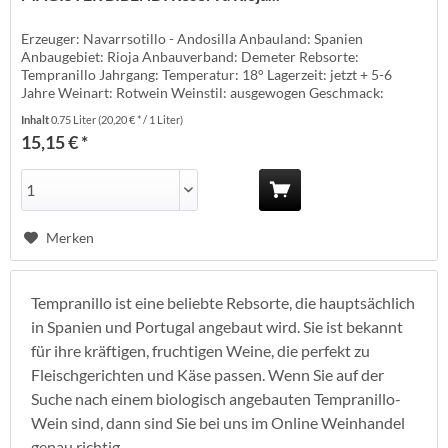
Erzeuger: Navarrsotillo - Andosilla Anbauland: Spanien
Anbaugebiet: Rioja Anbauverband: Demeter Rebsorte:
Tempranillo Jahrgang: Temperatur: 18° Lagerzeit: jetzt + 5-6
Jahre Weinart: Rotwein Weinstil: ausgewogen Geschmack:
trocken Passt zu: Serranoschinken, Tappas Vegan: JA Prämierung:
Inhalt
0.75 Liter
(20,20 € * / 1 Liter)
Alkohol (%): 13,8 Restzucker (g/l): 1,5 Säure (g/l): 5,1 Biokontrolle:
15,15 € *
ES-ECO-035-RI...
Merken
Tempranillo ist eine beliebte Rebsorte, die hauptsächlich
in Spanien und Portugal angebaut wird. Sie ist bekannt
für ihre kräftigen, fruchtigen Weine, die perfekt zu
Fleischgerichten und Käse passen. Wenn Sie auf der
Suche nach einem biologisch angebauten Tempranillo-
Wein sind, dann sind Sie bei uns im Online Weinhandel
genau richtig.