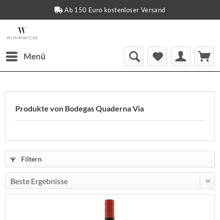
uro kostenloser Versand
Sichere Z
Menü
Produkte von Bodegas Quaderna Via
Filtern