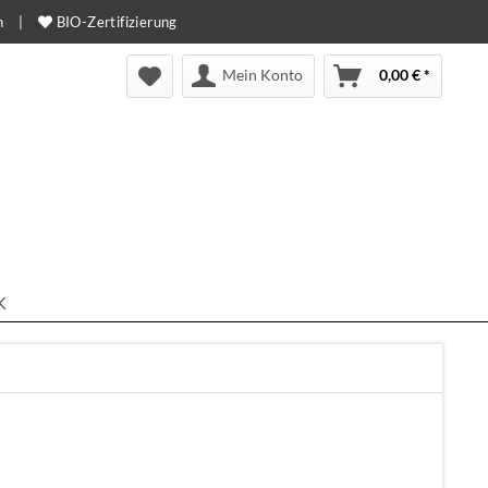
n
|
BIO-Zertifizierung
Mein Konto
0,00 € *
K