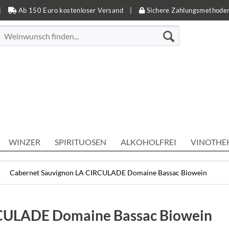
|
Ab 150 Euro kostenloser Versand
|
Sichere Zahlungsmethode
WINZER
SPIRITUOSEN
ALKOHOLFREI
VINOTHE
Cabernet Sauvignon LA CIRCULADE Domaine Bassac Biowein
RCULADE Domaine Bassac Biowein