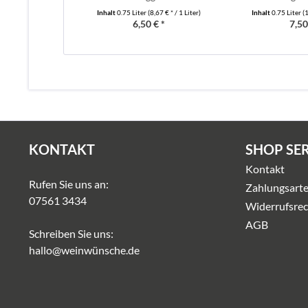
Inhalt
0.75 Liter
(8,67 € * / 1 Liter)
Inhalt
0.75 Liter
(1
6,50 € *
7,50
KONTAKT
SHOP SE
Kontakt
Rufen Sie uns an:
Zahlungsart
07561 3434
Widerrufsrec
AGB
Schreiben Sie uns:
hallo@weinwünsche.de