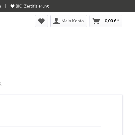
n
|
BIO-Zertifizierung
Mein Konto
0,00 € *
K