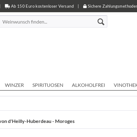
|
Ab 150 Euro kostenloser Versand
|
Sichere Zahlungsmethode
WINZER
SPIRITUOSEN
ALKOHOLFREI
VINOTHE
von d'Heilly-Huberdeau - Moroges