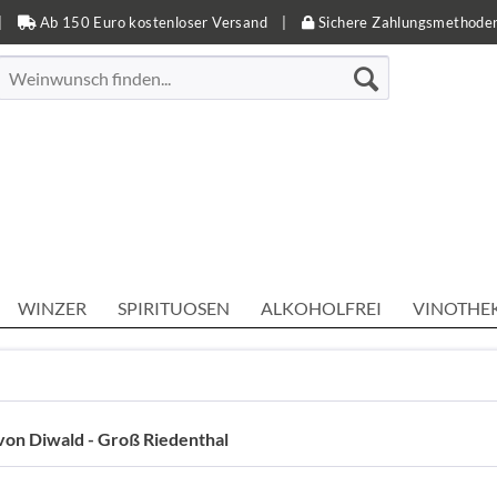
|
Ab 150 Euro kostenloser Versand
|
Sichere Zahlungsmethode
WINZER
SPIRITUOSEN
ALKOHOLFREI
VINOTHE
von Diwald - Groß Riedenthal