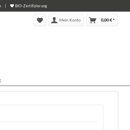
n
|
BIO-Zertifizierung
Mein Konto
0,00 € *
K