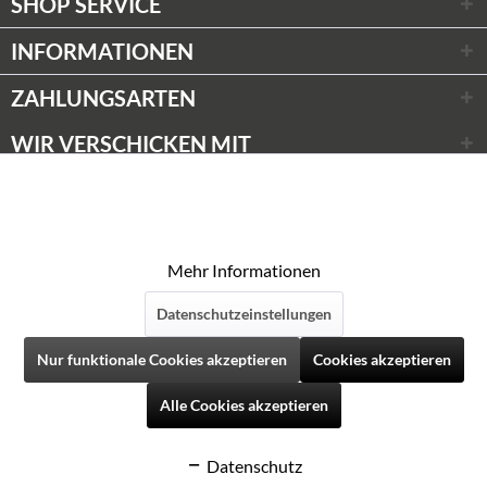
SHOP SERVICE
INFORMATIONEN
ZAHLUNGSARTEN
WIR VERSCHICKEN MIT
Wir respektieren Ihre Privatsphäre
Aktiv
Funktionale
* Alle Preise inkl. gesetzl. Mehrwertsteuer zzgl.
Versandkosten
Diese Website verwendet Cookies, um Ihnen die
© Weinwünsche 2020
bestmögliche Funktionalität bieten zu können.
Aktiv
Marketing
Mehr Informationen
Datenschutzeinstellungen
Aktiv
Tracking
Folgen Sie uns auf Social Media
Nur funktionale Cookies akzeptieren
Cookies akzeptieren
Aktiv
Personalisierung
Alle Cookies akzeptieren
Datenschutz