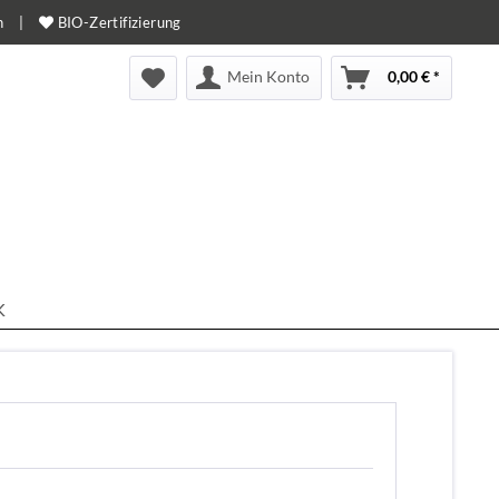
n
|
BIO-Zertifizierung
Mein Konto
0,00 € *
K