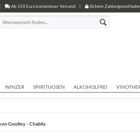
|
Ab 150 Euro kostenloser Versand
|
Sichere Zahlungsmethode
WINZER
SPIRITUOSEN
ALKOHOLFREI
VINOTHE
on Goulley - Chablis