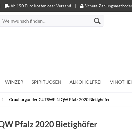
|
Ab 150 Euro kostenloser Versand
|
Sichere Zahlungsmethode
WINZER
SPIRITUOSEN
ALKOHOLFREI
VINOTHE
Grauburgunder GUTSWEIN QW Pfalz 2020 Bietighöfer
W Pfalz 2020 Bietighöfer