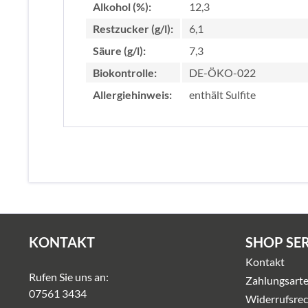
Alkohol (%):
12,3
Restzucker (g/l):
6,1
Säure (g/l):
7,3
Biokontrolle:
DE-ÖKO-022
Allergiehinweis:
enthält Sulfite
KONTAKT
SHOP SE
Kontakt
Rufen Sie uns an:
Zahlungsart
07561 3434
Widerrufsrec