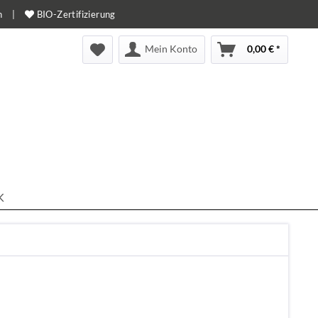
n
|
BIO-Zertifizierung
Mein Konto
0,00 € *
K