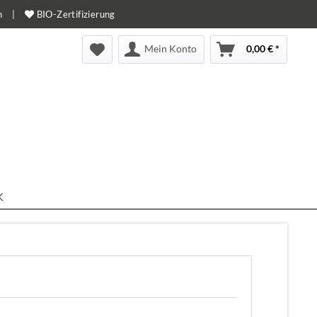
n
|
BIO-Zertifizierung
Mein Konto
0,00 € *
K