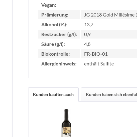
Vegan:
Prämierung:
JG 2018 Gold Millésime B
Alkohol (%):
13,7
Restzucker (g/l):
0,9
Säure (g/l):
4,8
Biokontrolle:
FR-BIO-01
Allergiehinweis:
enthält Sulfite
Kunden kauften auch
Kunden haben sich ebenfal