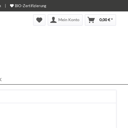
n
|
BIO-Zertifizierung
Mein Konto
0,00 € *
K