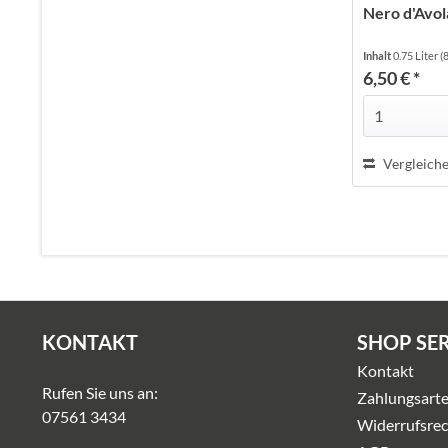
Nero d'Avol
Inhalt
0.75 Liter
(
6,50 € *
Vergleich
KONTAKT
SHOP SE
Kontakt
Rufen Sie uns an:
Zahlungsart
07561 3434
Widerrufsrec