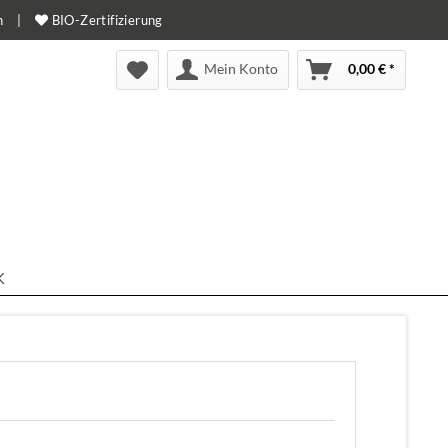
n
|
BIO-Zertifizierung
Mein Konto
0,00 € *
K