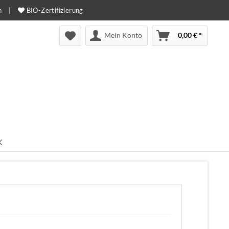
n
|
BIO-Zertifizierung
Mein Konto
0,00 € *
K