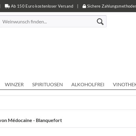
|
Ab 150 Euro kostenloser Versand
|
Sichere Zahlungsmethode
WINZER
SPIRITUOSEN
ALKOHOLFREI
VINOTHE
von Médocaine - Blanquefort