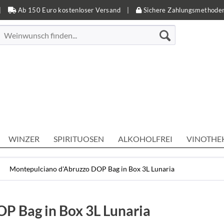
|
Ab 150 Euro kostenloser Versand
|
Sichere Zahlungsmethode
WINZER
SPIRITUOSEN
ALKOHOLFREI
VINOTHE
Montepulciano d'Abruzzo DOP Bag in Box 3L Lunaria
P Bag in Box 3L Lunaria