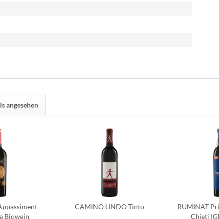
ls angesehen
Appassiment
CAMINO LINDO Tinto
RUMINAT Prim
a Biowein
Chieti IG