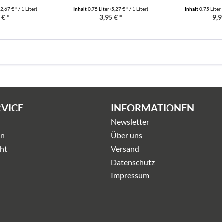
2,67 € * / 1 Liter)
Inhalt
0.75 Liter
(5,27 € * / 1 Liter)
Inhalt
0.75 Liter
 € *
3,95 € *
9,9
RVICE
INFORMATIONEN
Newsletter
en
Über uns
ht
Versand
Datenschutz
Impressum