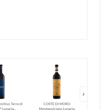
itivo Terre di
COSTE DI MORO
BECCO Monte
P Lunaria...
Montepulciano Lunaria
Bi