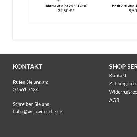
Inhalt
3 Liter
(7,50 € * / 1 Liter)
Inhalt
0.75 Liter
(1
22,50 € *
9,50
KONTAKT
SHOP SE
Kontakt
Rufen Sie uns an:
Zahlungsart
07561 3434
Widerrufsrec
AGB
Schreiben Sie uns:
hallo@weinwünsche.de