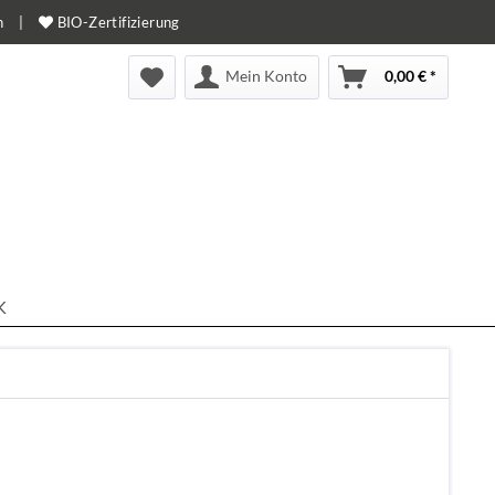
n
|
BIO-Zertifizierung
Mein Konto
0,00 € *
K