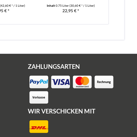
(42,60 € * / 1 Liter)
Inhalt
0.75 Liter
(30,60 € * / 1 Liter)
Inhalt
0.75 Lit
95 € *
22,95 € *
19
ZAHLUNGSARTEN
WIR VERSCHICKEN MIT