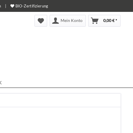
n
|
BIO-Zertifizierung
Mein Konto
0,00 € *
K