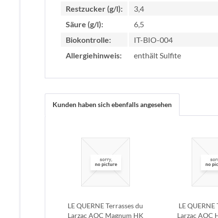
Restzucker (g/l):
3,4
Säure (g/l):
6,5
Biokontrolle:
IT-BIO-004
Allergiehinweis:
enthält Sulfite
Kunden haben sich ebenfalls angesehen
LE QUERNE Terrasses du
LE QUERNE T
Larzac AOC Magnum HK
Larzac AOC H