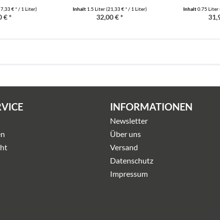
7,33 € * / 1 Liter)
Inhalt
1.5 Liter
(21,33 € * / 1 Liter)
Inhalt
0.75 Liter
 € *
32,00 € *
31,
RVICE
INFORMATIONEN
Newsletter
en
Über uns
ht
Versand
Datenschutz
Impressum