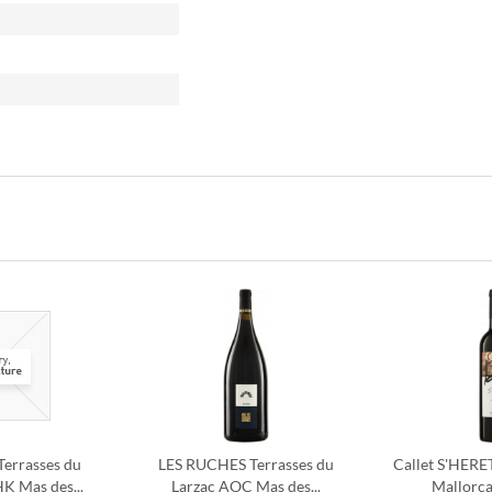
errasses du
LES RUCHES Terrasses du
Callet S'HERET
K Mas des...
Larzac AOC Mas des...
Mallorca