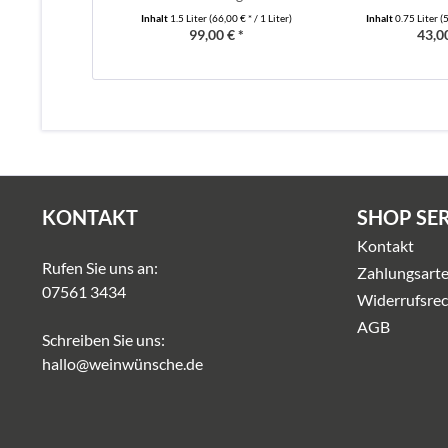
Inhalt
1.5 Liter
(66,00 € * / 1 Liter)
Inhalt
0.75 Liter
(5
99,00 € *
43,00
KONTAKT
SHOP SE
Kontakt
Rufen Sie uns an:
Zahlungsart
07561 3434
Widerrufsrec
AGB
Schreiben Sie uns:
hallo@weinwünsche.de