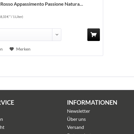
 Rosso Appassimento Passione Natura...
18,33 € * / 1 Liter)
en
Merken
RVICE
INFORMATIONEN
Newsletter
en
Über uns
ht
Versand