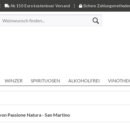
|
Ab 150 Euro kostenloser Versand
|
Sichere Zahlungsmethode
WINZER
SPIRITUOSEN
ALKOHOLFREI
VINOTHE
von Passione Natura - San Martino