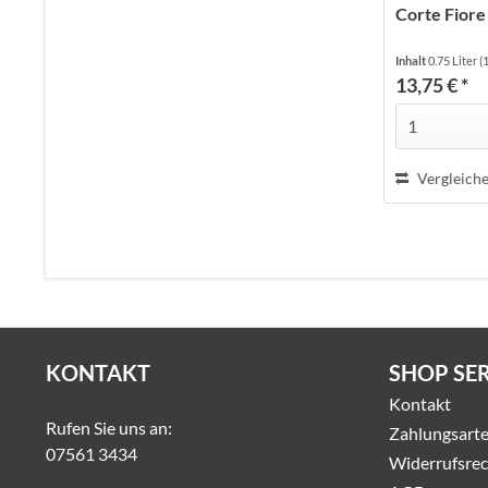
Corte Fiore
Inhalt
0.75 Liter
(
13,75 € *
Vergleich
KONTAKT
SHOP SE
Kontakt
Rufen Sie uns an:
Zahlungsart
07561 3434
Widerrufsrec