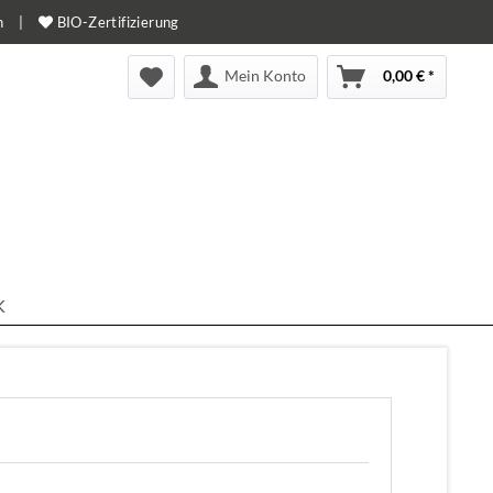
n
|
BIO-Zertifizierung
Mein Konto
0,00 € *
K