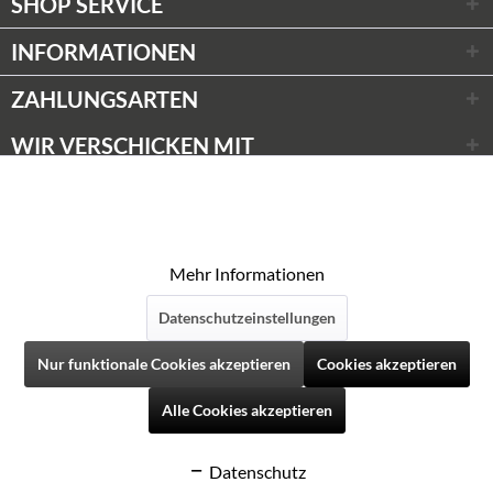
SHOP SERVICE
INFORMATIONEN
ZAHLUNGSARTEN
WIR VERSCHICKEN MIT
Wir respektieren Ihre Privatsphäre
Aktiv
Funktionale
* Alle Preise inkl. gesetzl. Mehrwertsteuer zzgl.
Versandkosten
Diese Website verwendet Cookies, um Ihnen die
© Weinwünsche 2020
bestmögliche Funktionalität bieten zu können.
Aktiv
Marketing
Mehr Informationen
Datenschutzeinstellungen
Aktiv
Tracking
Folgen Sie uns auf Social Media
Nur funktionale Cookies akzeptieren
Cookies akzeptieren
Aktiv
Personalisierung
Alle Cookies akzeptieren
Datenschutz