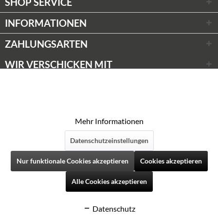
SHOP SERVICE
INFORMATIONEN
ZAHLUNGSARTEN
WIR VERSCHICKEN MIT
Wir respektieren Ihre Privatsphäre
Aktiv
Funktionale
* Alle Preise inkl. gesetzl. Mehrwertsteuer zzgl.
Versandkosten
Diese Website verwendet Cookies, um Ihnen die
© Weinwünsche 2020
bestmögliche Funktionalität bieten zu können.
Aktiv
Marketing
Mehr Informationen
Datenschutzeinstellungen
Aktiv
Tracking
Folgen Sie uns auf Social Media
Nur funktionale Cookies akzeptieren
Cookies akzeptieren
Aktiv
Personalisierung
Alle Cookies akzeptieren
Datenschutz