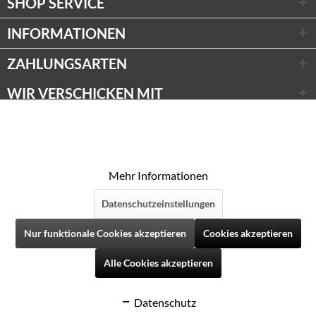
SHOP SERVICE
INFORMATIONEN
ZAHLUNGSARTEN
WIR VERSCHICKEN MIT
Wir respektieren Ihre Privatsphäre
Aktiv
Funktionale
* Alle Preise inkl. gesetzl. Mehrwertsteuer zzgl.
Versandkosten
Diese Website verwendet Cookies, um Ihnen die
© Weinwünsche 2020
bestmögliche Funktionalität bieten zu können.
Aktiv
Marketing
Mehr Informationen
Datenschutzeinstellungen
Aktiv
Tracking
Folgen Sie uns auf Social Media
Nur funktionale Cookies akzeptieren
Cookies akzeptieren
Aktiv
Personalisierung
Alle Cookies akzeptieren
Datenschutz