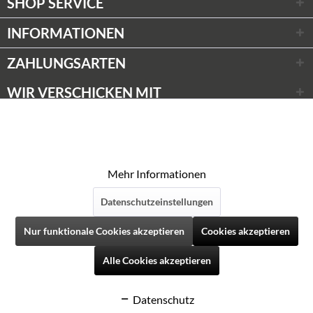
SHOP SERVICE
INFORMATIONEN
ZAHLUNGSARTEN
WIR VERSCHICKEN MIT
Wir respektieren Ihre Privatsphäre
Aktiv
Funktionale
* Alle Preise inkl. gesetzl. Mehrwertsteuer zzgl.
Versandkosten
Diese Website verwendet Cookies, um Ihnen die
© Weinwünsche 2020
bestmögliche Funktionalität bieten zu können.
Aktiv
Marketing
Mehr Informationen
Datenschutzeinstellungen
Aktiv
Tracking
Folgen Sie uns auf Social Media
Nur funktionale Cookies akzeptieren
Cookies akzeptieren
Aktiv
Personalisierung
Alle Cookies akzeptieren
Datenschutz