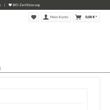
n
|
BIO-Zertifizierung
Mein Konto
0,00 € *
K