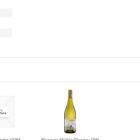
under VOM
Birnauer Müller-Thurgau QW