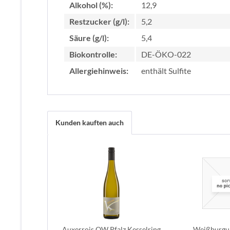
Alkohol (%):
12,9
Restzucker (g/l):
5,2
Säure (g/l):
5,4
Biokontrolle:
DE-ÖKO-022
Allergiehinweis:
enthält Sulfite
Kunden kauften auch
Auxerrois QW Pfalz Kesselring
Weißburg