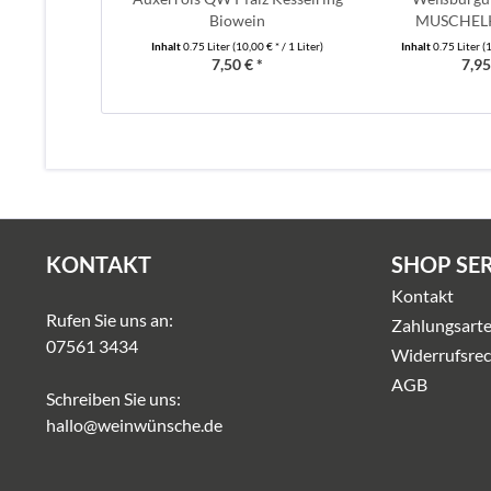
Biowein
MUSCHEL
Rheinhe
Inhalt
0.75 Liter
(10,00 € * / 1 Liter)
Inhalt
0.75 Liter
(1
7,50 € *
7,95
KONTAKT
SHOP SE
Kontakt
Rufen Sie uns an:
Zahlungsart
07561 3434
Widerrufsrec
AGB
Schreiben Sie uns:
hallo@weinwünsche.de