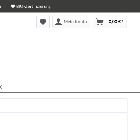
n
|
BIO-Zertifizierung
Mein Konto
0,00 € *
K