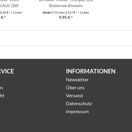
KALK QW
Bodensee Biowein
ssen...
0,60 € * / 1 Liter)
Inhalt
0.75 Liter
(13,27 € * / 1 Liter)
 € *
9,95 € *
RVICE
INFORMATIONEN
Newsletter
en
Über uns
ht
Versand
Datenschutz
Impressum