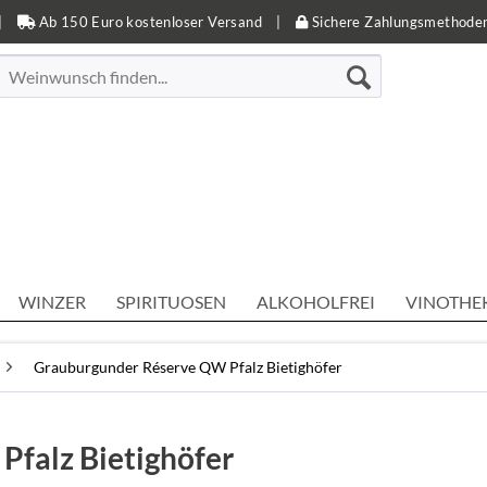
|
Ab 150 Euro kostenloser Versand
|
Sichere Zahlungsmethode
WINZER
SPIRITUOSEN
ALKOHOLFREI
VINOTHE
Grauburgunder Réserve QW Pfalz Bietighöfer
falz Bietighöfer