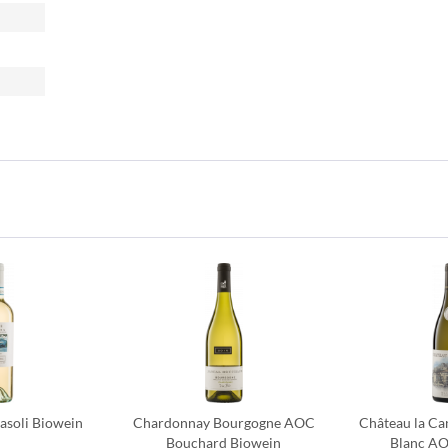
soli Biowein
Chardonnay Bourgogne AOC
Château la C
Bouchard Biowein
Blanc AO