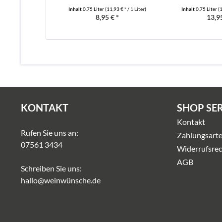
Inhalt
0.75 Liter
(11,93 € * / 1 Liter)
Inhalt
0.75 Liter
(1
8,95 € *
13,95
KONTAKT
SHOP SE
Kontakt
Rufen Sie uns an:
Zahlungsart
07561 3434
Widerrufsrec
AGB
Schreiben Sie uns:
hallo@weinwünsche.de