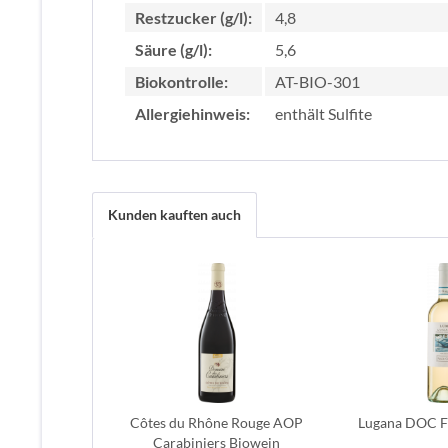
Restzucker (g/l):
4,8
Säure (g/l):
5,6
Biokontrolle:
AT-BIO-301
Allergiehinweis:
enthält Sulfite
Kunden kauften auch
Côtes du Rhône Rouge AOP
Lugana DOC Fa
Carabiniers Biowein