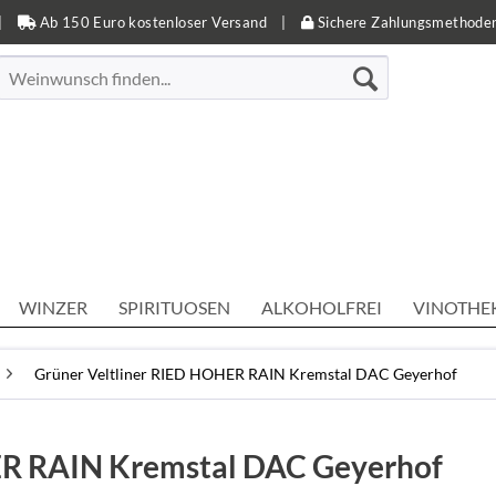
|
Ab 150 Euro kostenloser Versand
|
Sichere Zahlungsmethode
WINZER
SPIRITUOSEN
ALKOHOLFREI
VINOTHE
Grüner Veltliner RIED HOHER RAIN Kremstal DAC Geyerhof
ER RAIN Kremstal DAC Geyerhof