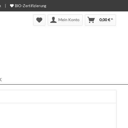
n
|
BIO-Zertifizierung
Mein Konto
0,00 € *
K