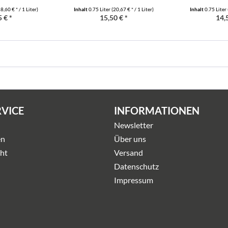
8,60 € * / 1 Liter)
Inhalt
0.75 Liter
(20,67 € * / 1 Liter)
Inhalt
0.75 Liter
 € *
15,50 € *
14,
RVICE
INFORMATIONEN
Newsletter
en
Über uns
ht
Versand
Datenschutz
Impressum