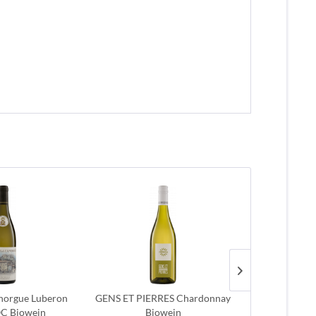
anorgue Luberon
GENS ET PIERRES Chardonnay
COCHON V
C Biowein
Biowein
Château de