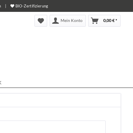
n
|
BIO-Zertifizierung
Mein Konto
0,00 € *
K