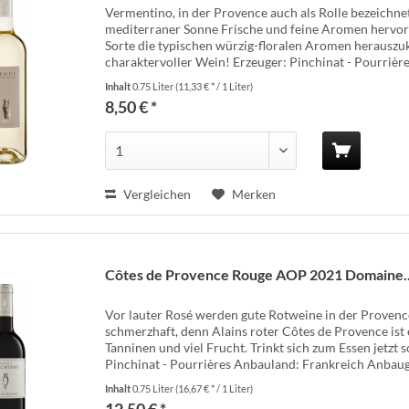
Vermentino, in der Provence auch als Rolle bezeichne
mediterraner Sonne Frische und feine Aromen hervorbri
Sorte die typischen würzig-floralen Aromen herauszukit
charaktervoller Wein! Erzeuger: Pinchinat - Pourrières
Inhalt
0.75 Liter
(11,33 € * / 1 Liter)
8,50 € *
Vergleichen
Merken
Côtes de Provence Rouge AOP 2021 Domaine..
Vor lauter Rosé werden gute Rotweine in der Provence
schmerzhaft, denn Alains roter Côtes de Provence ist 
Tanninen und viel Frucht. Trinkt sich zum Essen jetzt s
Pinchinat - Pourrières Anbauland: Frankreich Anbauge
Inhalt
0.75 Liter
(16,67 € * / 1 Liter)
12,50 € *