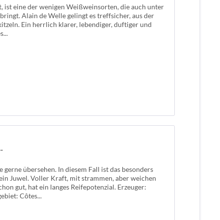
t, ist eine der wenigen Weißweinsorten, die auch unter
ngt. Alain de Welle gelingt es treffsicher, aus der
zeln. Ein herrlich klarer, lebendiger, duftiger und
...
.
 gerne übersehen. In diesem Fall ist das besonders
ein Juwel. Voller Kraft, mit strammen, aber weichen
chon gut, hat ein langes Reifepotenzial. Erzeuger:
biet: Côtes...