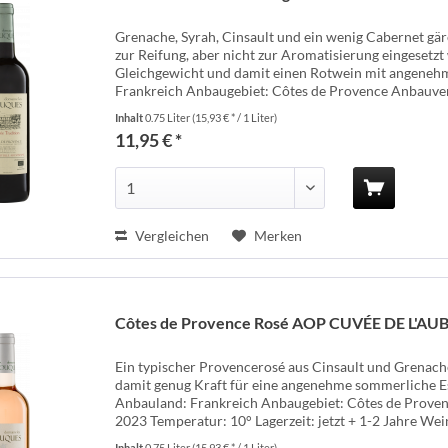
Grenache, Syrah, Cinsault und ein wenig Cabernet gär
zur Reifung, aber nicht zur Aromatisierung eingesetz
Gleichgewicht und damit einen Rotwein mit angenehm
Frankreich Anbaugebiet: Côtes de Provence Anbauver
Inhalt
0.75 Liter
(15,93 € * / 1 Liter)
11,95 € *
Vergleichen
Merken
Côtes de Provence Rosé AOP CUVÉE DE L'AUB
Ein typischer Provencerosé aus Cinsault und Grenache
damit genug Kraft für eine angenehme sommerliche Es
Anbauland: Frankreich Anbaugebiet: Côtes de Prove
2023 Temperatur: 10° Lagerzeit: jetzt + 1-2 Jahre Wein
Inhalt
0.75 Liter
(15,93 € * / 1 Liter)