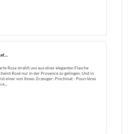
t...
rte Rosa strahlt uns aus einer eleganten Flasche
scheint Rosé nur in der Provence zu gelingen. Und in
st einer von ihnen. Erzeuger: Pinchinat - Pourrières
e...