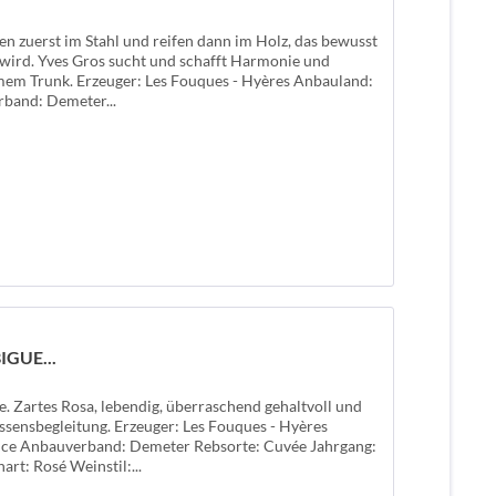
en zuerst im Stahl und reifen dann im Holz, das bewusst
t wird. Yves Gros sucht und schafft Harmonie und
em Trunk. Erzeuger: Les Fouques - Hyères Anbauland:
band: Demeter...
IGUE...
. Zartes Rosa, lebendig, überraschend gehaltvoll und
sensbegleitung. Erzeuger: Les Fouques - Hyères
nce Anbauverband: Demeter Rebsorte: Cuvée Jahrgang:
art: Rosé Weinstil:...