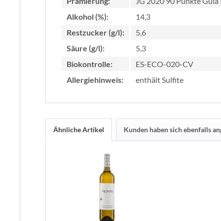
Prämierung:
JG 2020 90 Punkte Guiá 
Alkohol (%):
14,3
Restzucker (g/l):
5,6
Säure (g/l):
5,3
Biokontrolle:
ES-ECO-020-CV
Allergiehinweis:
enthält Sulfite
Ähnliche Artikel
Kunden haben sich ebenfalls a