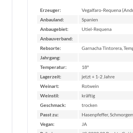
Erzeuger:
Vegalfaro-Requena (Andr
Anbauland:
Spanien
Anbaugebiet:
Utiel-Requena
Anbauverband:
Rebsorte:
Garnacha Tintorera, Temp
Jahrgang:
Temperatur:
18°
Lagerzeit:
jetzt + 1-2 Jahre
Weinart:
Rotwein
Weinstil:
kräftig
Geschmack:
trocken
Passt zu:
Hasenpfeffer, Schmorge
Vegan:
JA