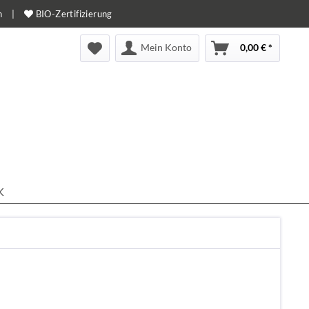
n
|
BIO-Zertifizierung
Mein Konto
0,00 € *
K