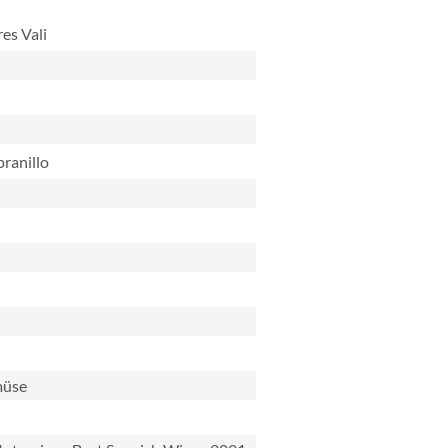
es Vali
ranillo
müse