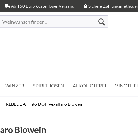
|
Ab 150 Euro kostenloser Versand
|
Sichere Zahlungsmethode
WINZER
SPIRITUOSEN
ALKOHOLFREI
VINOTHE
REBEL.LIA Tinto DOP Vegalfaro Biowein
aro Biowein