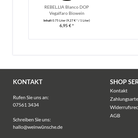
REBEL.LIA Blanco DOP
Vegalfaro Biowein
Inhalt
0.75 Liter
(9,27 € * / 1 Liter)
6,95 € *
KONTAKT
SHOP SE
Kontakt
Rufen Sie uns an:
Zahlungsart
07561 3434
Widerrufsrec
AGB
Schreiben Sie uns:
hallo@weinwünsche.de