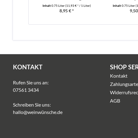
Inhalt
0.75 Liter
(11,93 € * / 1 Liter)
Inhalt
0.75 Liter
(1
8,95 € *
9,50
KONTAKT
SHOP SE
Kontakt
Rufen Sie uns an:
Zahlungsart
07561 3434
Widerrufsrec
AGB
Schreiben Sie uns:
hallo@weinwünsche.de