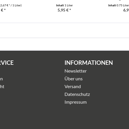
2,67 € * / 1 Liter)
Inhalt
1 Liter
Inhalt
0.75 Lite
 € *
5,95 € *
6,9
RVICE
INFORMATIONEN
Newsletter
en
Über uns
ht
Versand
Datenschutz
Impressum