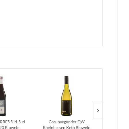
RRES Sud-Sud
Grauburgunder QW
Prosecco fr
20 Biowein
Rheinhessen Keth Biowein
DOC 