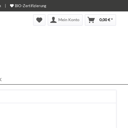
n
|
BIO-Zertifizierung
Mein Konto
0,00 € *
K