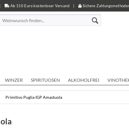
|
Ab 150 Euro kostenloser Versand
|
Sichere Zahlungsmethode
WINZER
SPIRITUOSEN
ALKOHOLFREI
VINOTHE
Primitivo Puglia IGP Amastuola
uola