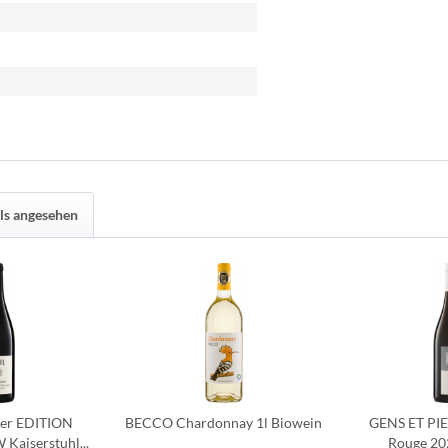
ls angesehen
der EDITION
BECCO Chardonnay 1l Biowein
GENS ET PIE
aiserstuhl...
Rouge 20