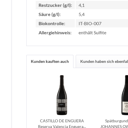
Restzucker (g/l):
4,1
Säure (g/l):
5,4
Biokontrolle:
IT-BIO-007
Allergiehinweis:
enthält Sulfite
Kunden kauften auch
Kunden haben sich ebenfal
CASTILLO DE ENGUERA
Spätburgun
Reserva Valencia Enguera...
JOHANNES QW K