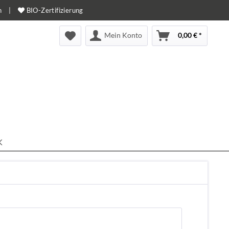
n
|
BIO-Zertifizierung
Mein Konto
0,00 € *
K