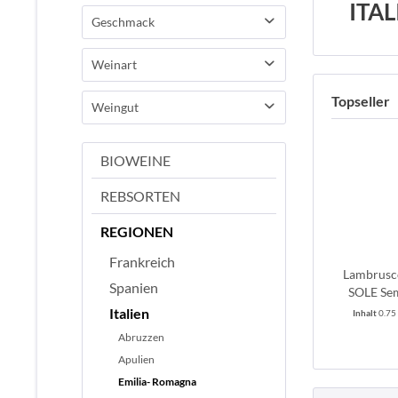
ITA
JA
Geschmack
halbtrocken
Weinart
Topseller
Perlwein
Weingut
Riunite - Campegine
BIOWEINE
REBSORTEN
REGIONEN
Frankreich
Lambrus
Spanien
SOLE Sem
Italien
Inhalt
0.75
Abruzzen
Apulien
Emilia- Romagna