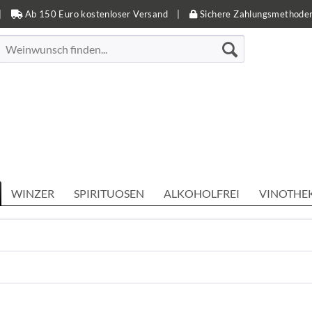
|
Ab 150 Euro kostenloser Versand
|
Sichere Zahlungsmethode
WINZER
SPIRITUOSEN
ALKOHOLFREI
VINOTHE