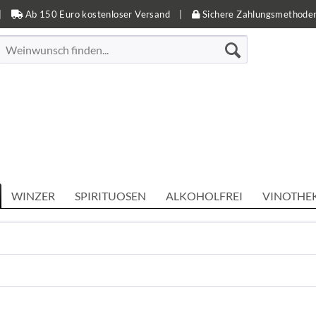
|
Ab 150 Euro kostenloser Versand
|
Sichere Zahlungsmethode
WINZER
SPIRITUOSEN
ALKOHOLFREI
VINOTHE