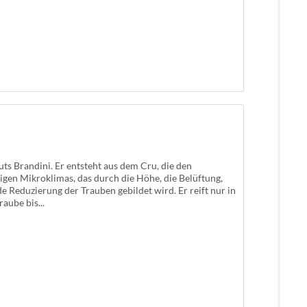
ts Brandini. Er entsteht aus dem Cru, die den
tigen Mikroklimas, das durch die Höhe, die Belüftung,
Reduzierung der Trauben gebildet wird. Er reift nur in
aube bis...