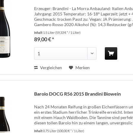
Erzeuger: Brandini - La Morra Anbauland: Italien An
Jahrgang: 2015 Temperatur: 16-18° Lagerzeit: jetzt + 
Geschmack: trocken Passt zu: Vegan: JA Prämierung: 
Gambero Rosso 2020 Alkohol (%): 14,3 Restzucker (g/l): 
Inhalt
1.5 Liter
(59,33 € * / 1 Liter)
89,00 € *
Vergleichen
Merken
Barolo DOCG R56 2015 Brandini Biowein
Nach 24 Monaten Reifung in großen Eichenfässern und
ein erstes Stadium herrlicher Trinkreife erreicht. Int
mit einem Hauch Waldboden. Die Tannine sind perfekt
diesen tollen Barolo hin zu einem langen, unvergesslic
Inhalt
0.75 Liter
(100,00 € * / 1 Liter)