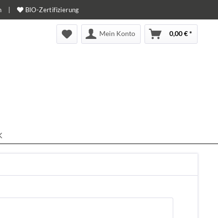
n
|
BIO-Zertifizierung
Mein Konto
0,00 € *
K