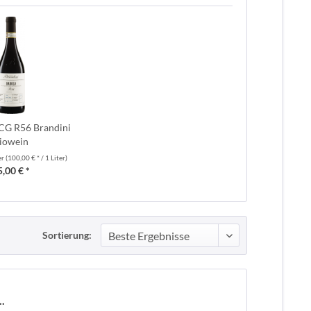
CG R56 Brandini
iowein
er
(100,00 € * / 1 Liter)
5,00 € *
Sortierung:
.