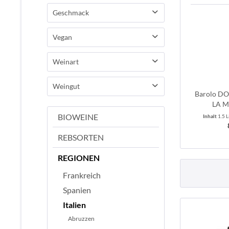
Geschmack
von
bis
75,00 €
89,00 €
trocken
Vegan
JA
Weinart
Rotwein
Weingut
Barolo DO
LA M
Brandini - La Morra
BIOWEINE
Inhalt
1.5 L
REBSORTEN
REGIONEN
Frankreich
Spanien
Italien
Abruzzen