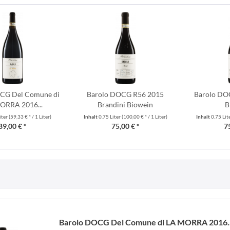
CG Del Comune di
Barolo DOCG R56 2015
Barolo DO
ORRA 2016...
Brandini Biowein
B
iter
(59,33 € * / 1 Liter)
Inhalt
0.75 Liter
(100,00 € * / 1 Liter)
Inhalt
0.75 Lit
89,00 € *
75,00 € *
7
Barolo DOCG Del Comune di LA MORRA 2016..