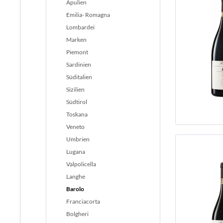
Apulien
Emilia- Romagna
Lombardei
Marken
Piemont
Sardinien
Süditalien
Sizilien
Südtirol
Toskana
Veneto
Umbrien
Lugana
Valpolicella
Langhe
Barolo
Franciacorta
Bolgheri