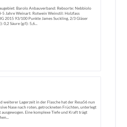
baugebiet: Barolo Anbauverband: Rebsorte: Nebbiolo
4-5 Jahre Weinart: Rotwein Weinstil: Holzfass
JG 2015 93/100 Punkte James Suckling, 2/3 Gläser
0,2 Säure (g/l): 5,6...
 weiterer Lagerzeit in der Flasche hat der Resa56 nun
ensive Nase nach roten, getrockneten Früchten, unterlegt
 ausgewogen. Eine komplexe Tiefe und Kraft trägt
hen...