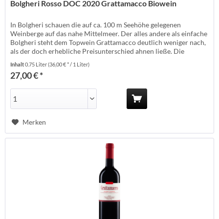
Bolgheri Rosso DOC 2020 Grattamacco Biowein
In Bolgheri schauen die auf ca. 100 m Seehöhe gelegenen
Weinberge auf das nahe Mittelmeer. Der alles andere als einfache
Bolgheri steht dem Topwein Grattamacco deutlich weniger nach,
als der doch erhebliche Preisunterschied ahnen ließe. Die
Trauben vergären hier in konischen Holzbottichen. 50% Cabernet
Inhalt
0.75 Liter
(36,00 € * / 1 Liter)
Sauvignon, 20% Cabernet Franc, 20% Merlot und 10% Sangiovese
27,00 € *
bzw. Petit...
Merken