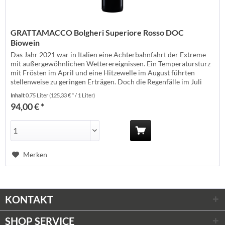
GRATTAMACCO Bolgheri Superiore Rosso DOC
Biowein
Das Jahr 2021 war in Italien eine Achterbahnfahrt der Extreme
mit außergewöhnlichen Wetterereignissen. Ein Temperatursturz
mit Frösten im April und eine Hitzewelle im August führten
stellenweise zu geringen Erträgen. Doch die Regenfälle im Juli
sorgten meist für ein ausreichendes Wasserdepot, so dass die
Inhalt
0.75 Liter
(125,33 € * / 1 Liter)
Winzer in der Maremma in der Regel gut durch die heiße Phase
94,00 € *
kamen....
Merken
KONTAKT
SHOP SERVICE